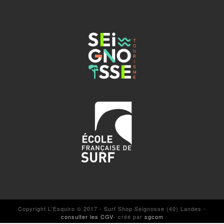
Copyright L'Esquiro © 2017 - Surf Shop Seignosse (40) Landes -
consulter les CGV
- créé par
sgcom